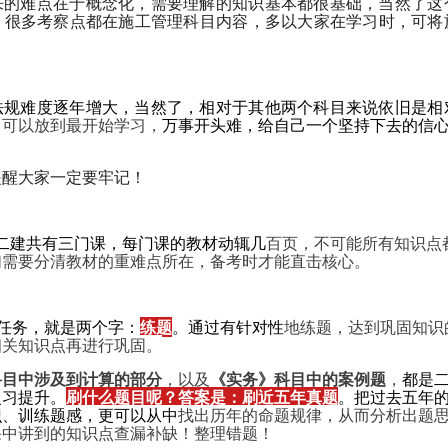
来的难点在于概念化，需要理解的知识基本都很基础，当然了这
，很多考察点都在施工管理科目内容，多以大家在学习时，可将
法规难度逐年增大，当然了，相对于其他两个科目来说依旧是相
，可以放到最开始学习，
万事开头难，给自己一个坚持下去的信
提醒大家一定要牢记！
二建共有三门课，每门课的教材动辄几
百页，不可能所有知识点
们需要分清教材的重难点所在，备考时才能直击核心。
任务，就是两个字：
练题
。通过有针对性
地练题，达到巩固知识
相关知识点再进行巩固。
科目中涉及到计算的部分
，以及
《实务》科目中的案例题
，
都是
复习提升。
刷什么题目呢？答案是：刷近五年真题
。把过去五年
识、训练题感，更可以从中
找出历年的命题规律，从而分析出题
课中讲到的知识点查漏补缺！整理错题！